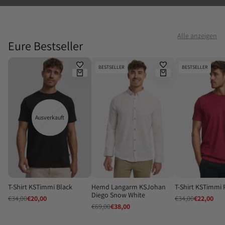
Alle anzeigen
Eure Bestseller
BESTSELLER
BESTSELLER
Ausverkauft
T-Shirt KSTimmi Black
Hemd Langarm KSJohan
T-Shirt KSTimmi 
Diego Snow White
Regulärer
€34,00
Verkaufspreis
€20,00
Regulärer
€34,00
Verkaufsp
€22,00
Preis
Preis
Regulärer
€69,00
Verkaufspreis
€38,00
Preis