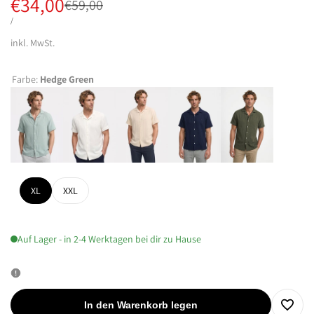
Verkaufspreis
€34,00
Regulärer
€59,00
Preis
STÜCKPREIS
PRO
/
inkl. MwSt.
Farbe:
Hedge Green
XL
XXL
Auf Lager - in 2-4 Werktagen bei dir zu Hause
In den Warenkorb legen