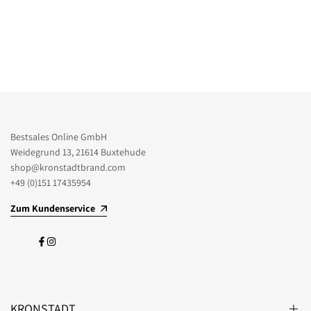
Bestsales Online GmbH
Weidegrund 13, 21614 Buxtehude
shop@kronstadtbrand.com
+49 (0)151 17435954
Zum Kundenservice
Facebook
Instagram
KRONSTADT