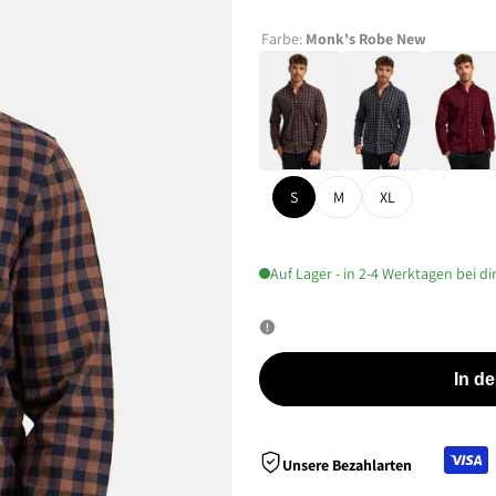
Farbe:
Monk's Robe New
S
M
XL
Auf Lager - in 2-4 Werktagen bei di
In d
Unsere Bezahlarten