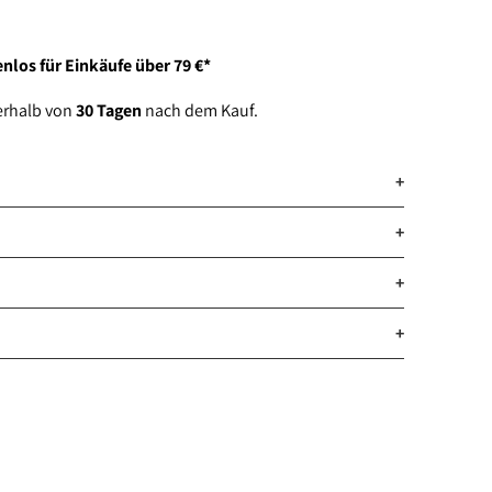
hinzufügen
nlos für Einkäufe über 79 €*
erhalb von
30 Tagen
nach dem Kauf.
+
+
+
+