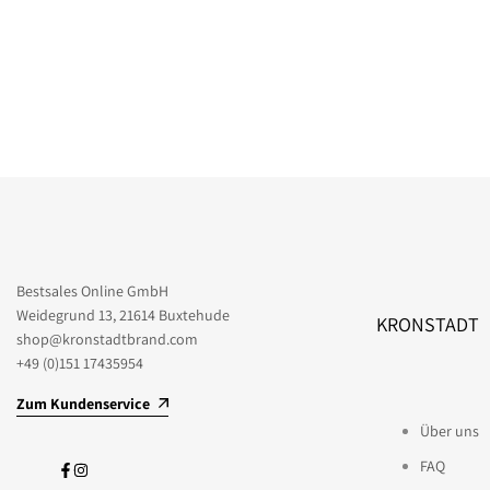
Bestsales Online GmbH
Weidegrund 13, 21614 Buxtehude
KRONSTADT
shop@kronstadtbrand.com
+49 (0)151 17435954
Zum Kundenservice
Über uns
FAQ
Facebook
Instagram