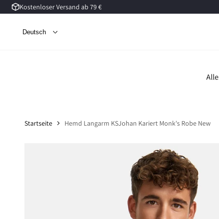
Kostenloser Versand ab 79 €
Zum
Inhalt
springen
Deutsch
All
Startseite
Hemd Langarm KSJohan Kariert Monk's Robe New