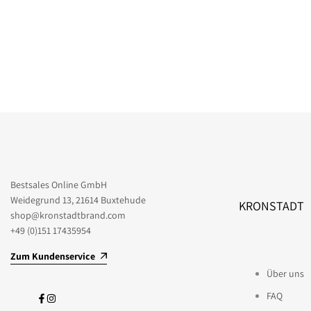
Bestsales Online GmbH
Weidegrund 13, 21614 Buxtehude
KRONSTADT
shop@kronstadtbrand.com
+49 (0)151 17435954
Zum Kundenservice
Über uns
FAQ
Facebook
Instagram