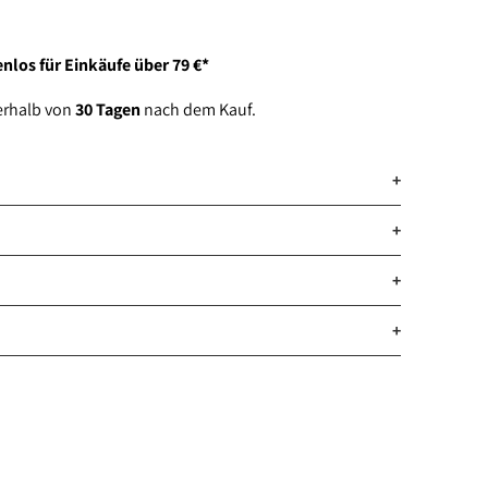
hinzufügen
nlos für Einkäufe über 79 €*
erhalb von
30 Tagen
nach dem Kauf.
+
+
+
+