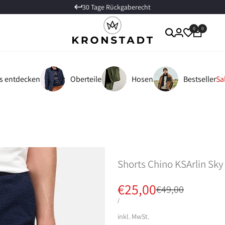
30 Tage Rückgaberecht
0
0
es entdecken
Oberteile
Hosen
Bestseller
Sa
Shorts Chino KSArlin Sky
Verkaufspreis
€25,00
Regulärer
€49,00
Preis
STÜCKPREIS
PRO
/
inkl. MwSt.