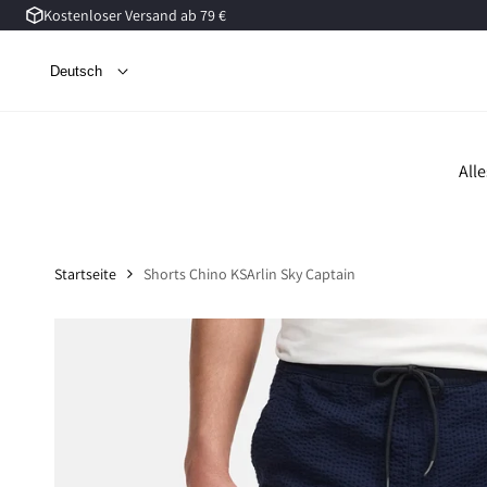
Kostenloser Versand ab 79 €
Zum
Inhalt
springen
Deutsch
All
Startseite
Shorts Chino KSArlin Sky Captain