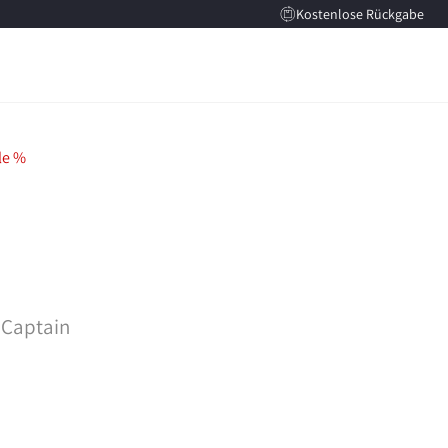
Kostenlose Rückgabe
le %
 Captain