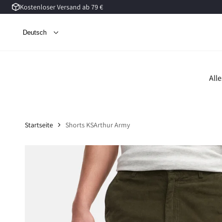
Kostenloser Versand ab 79 €
Zum
Inhalt
springen
Deutsch
All
Startseite
Shorts KSArthur Army