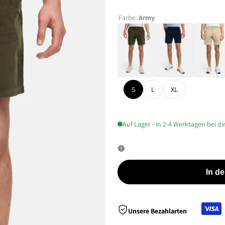
Farbe:
Army
S
L
XL
Auf Lager - in 2-4 Werktagen bei di
In d
Unsere Bezahlarten