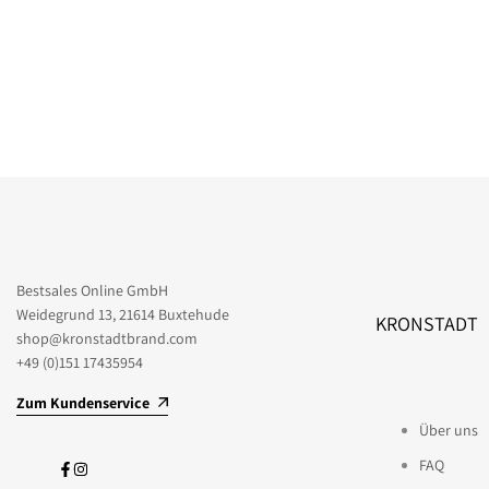
Bestsales Online GmbH
Weidegrund 13, 21614 Buxtehude
KRONSTADT
shop@kronstadtbrand.com
+49 (0)151 17435954
Zum Kundenservice
Über uns
FAQ
Facebook
Instagram