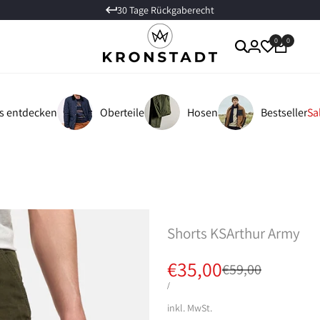
30 Tage Rückgaberecht
0
0
es entdecken
Oberteile
Hosen
Bestseller
Sa
Shorts KSArthur Army
Verkaufspreis
€35,00
Regulärer
€59,00
Preis
STÜCKPREIS
PRO
/
inkl. MwSt.