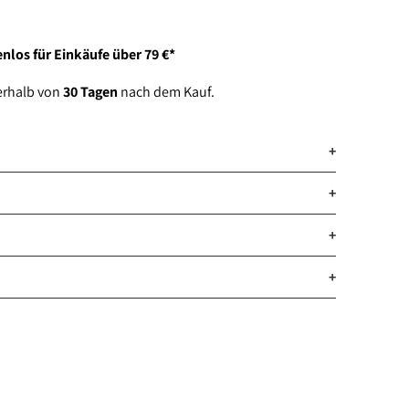
hinzufügen
nlos für Einkäufe über 79 €*
erhalb von
30 Tagen
nach dem Kauf.
+
+
+
+