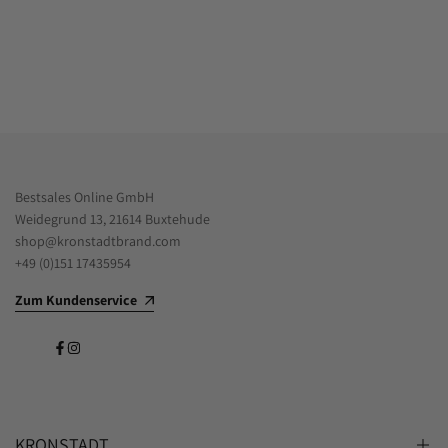
Bestsales Online GmbH
Weidegrund 13, 21614 Buxtehude
shop@kronstadtbrand.com
+49 (0)151 17435954
Zum Kundenservice
Facebook
Instagram
KRONSTADT