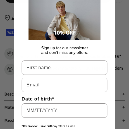
Zur
Wunsch
Unsere Bezahlarten
hinzu
Sign up for our newsletter
and don’t miss any offers.
Standard-Lieferung:
Kostenlos für Einkäufe über 79 €*
Vorname
Kostenlose Rückgabe innerhalb von
30 Tagen
nach dem
Kauf.
Email
Beschreibung
+
Date of birth*
Material & Pflegehinweise
+
Passform
+
*Receive exclusive birthday offers as well.