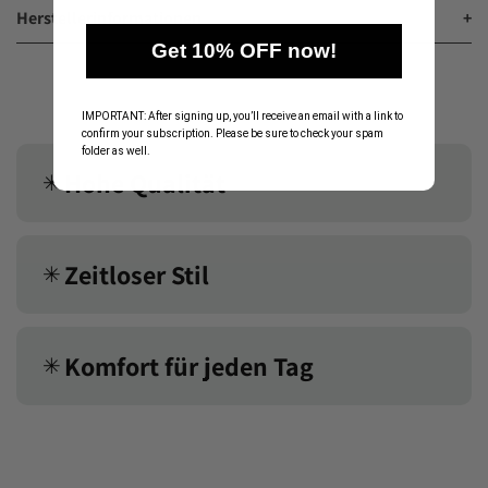
Herstellerinformationen
+
Get 10% OFF now!
IMPORTANT: After signing up, you’ll receive an email with a link to
confirm your subscription. Please be sure to check your spam
folder as well.
Hohe Qualität
✳︎
Zeitloser Stil
✳︎
Komfort für jeden Tag
✳︎