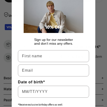
Zur
Wunsch
Unsere Bezahlarten
hinzu
Sign up for our newsletter
and don’t miss any offers.
Standard-Lieferung:
Kostenlos für Einkäufe über 79 €*
Vorname
Kostenlose Rückgabe innerhalb von
30 Tagen
nach dem
Kauf.
Email
Beschreibung
+
Date of birth*
Material & Pflegehinweise
+
Passform
+
*Receive exclusive birthday offers as well.