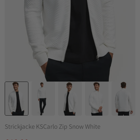
Strickjacke KSCarlo Zip Snow White