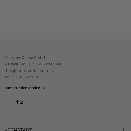
Bestsales Online GmbH
Weidegrund 13, 21614 Buxtehude
shop@kronstadtbrand.com
+49 (0)151 17435954
Zum Kundenservice
Facebook
Instagram
KRONSTADT