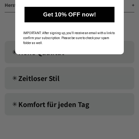
Herstellerinformationen
+
Get 10% OFF now!
IMPORTANT: After signing up, you’ll receive an email with a link to
confirm your subscription. Please be sure to check your spam
folder as well.
Hohe Qualität
✳︎
Zeitloser Stil
✳︎
Komfort für jeden Tag
✳︎