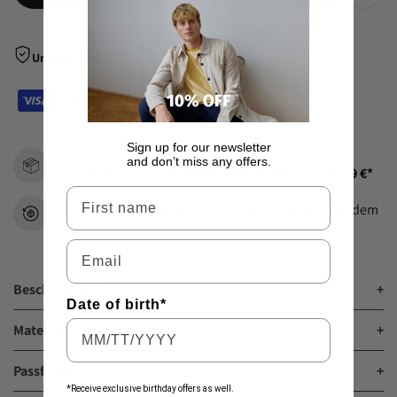
Zur
Wunsch
Unsere Bezahlarten
hinzu
Sign up for our newsletter
and don’t miss any offers.
Standard-Lieferung:
Kostenlos für Einkäufe über 79 €*
Vorname
Kostenlose Rückgabe innerhalb von
30 Tagen
nach dem
Kauf.
Email
Beschreibung
+
Date of birth*
Material & Pflegehinweise
+
Passform
+
*Receive exclusive birthday offers as well.