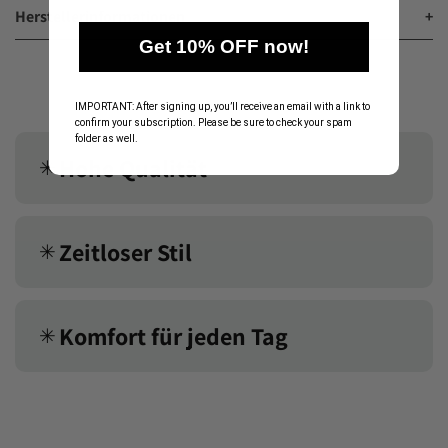
Herstellerinformationen
+
Get 10% OFF now!
IMPORTANT: After signing up, you’ll receive an email with a link to
confirm your subscription. Please be sure to check your spam
folder as well.
Hohe Qualität
✳︎
Zeitloser Stil
✳︎
Komfort für jeden Tag
✳︎