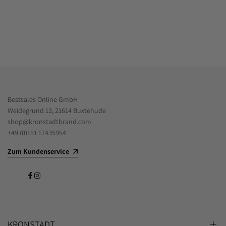
Bestsales Online GmbH
Weidegrund 13, 21614 Buxtehude
shop@kronstadtbrand.com
+49 (0)151 17435954
Zum Kundenservice
Facebook
Instagram
KRONSTADT