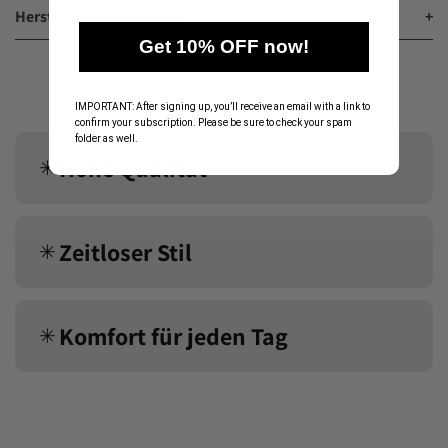
Herstellerinformationen
+
Get 10% OFF now!
IMPORTANT: After signing up, you’ll receive an email with a link to
confirm your subscription. Please be sure to check your spam
folder as well.
Hohe Qualität
✳︎
Zeitloser Stil
✳︎
Komfort für jeden Tag
✳︎