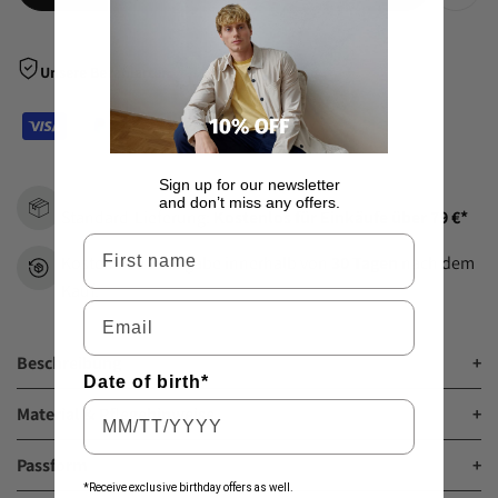
Zur
Wunsch
Unsere Bezahlarten
hinzu
Sign up for our newsletter
and don’t miss any offers.
Standard-Lieferung:
Kostenlos für Einkäufe über 79 €*
Vorname
Kostenlose Rückgabe innerhalb von
30 Tagen
nach dem
Kauf.
Email
Beschreibung
+
Date of birth*
Material & Pflegehinweise
+
Passform
+
*Receive exclusive birthday offers as well.