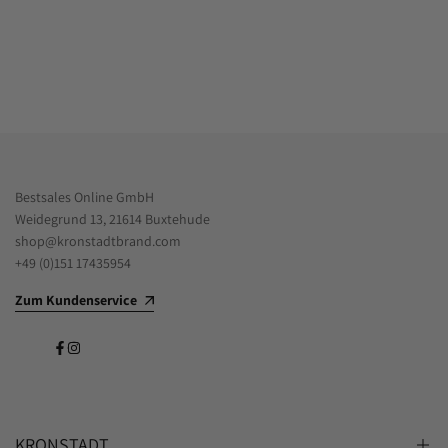
Bestsales Online GmbH
Weidegrund 13, 21614 Buxtehude
shop@kronstadtbrand.com
+49 (0)151 17435954
Zum Kundenservice
Facebook
Instagram
KRONSTADT