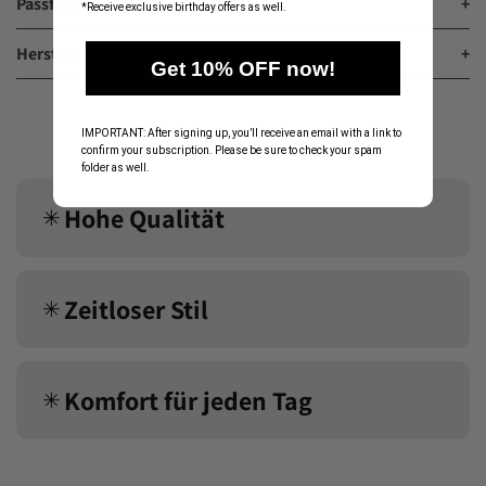
Passform
+
*Receive exclusive birthday offers as well.
Herstellerinformationen
+
Get 10% OFF now!
IMPORTANT: After signing up, you’ll receive an email with a link to
confirm your subscription. Please be sure to check your spam
folder as well.
Hohe Qualität
✳︎
Zeitloser Stil
✳︎
Komfort für jeden Tag
✳︎