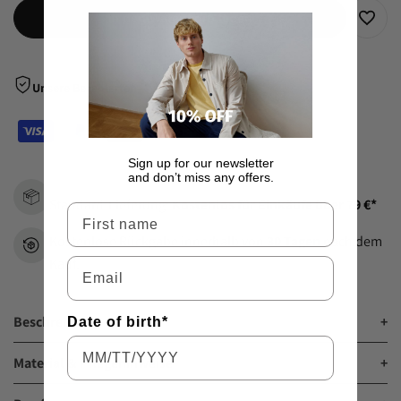
In den Warenkorb legen
Zur
Wunsch
Unsere Bezahlarten
hinzu
Sign up for our newsletter
and don’t miss any offers.
Standard-Lieferung:
Kostenlos für Einkäufe über 79 €*
Vorname
Kostenlose Rückgabe innerhalb von
30 Tagen
nach dem
Kauf.
Email
Beschreibung
+
Date of birth*
Material & Pflegehinweise
+