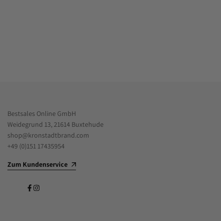
Bestsales Online GmbH
Weidegrund 13, 21614 Buxtehude
shop@kronstadtbrand.com
+49 (0)151 17435954
Zum Kundenservice
Facebook
Instagram