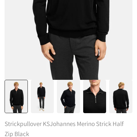
Strickpullover KSJohannes Merino Strick Half
Zip Black