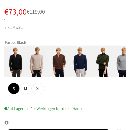
Verkaufspreis
€73,00
Regulärer
€119,00
Preis
STÜCKPREIS
PRO
/
inkl. MwSt.
Farbe:
Black
S
M
XL
Auf Lager - in 2-4 Werktagen bei dir zu Hause