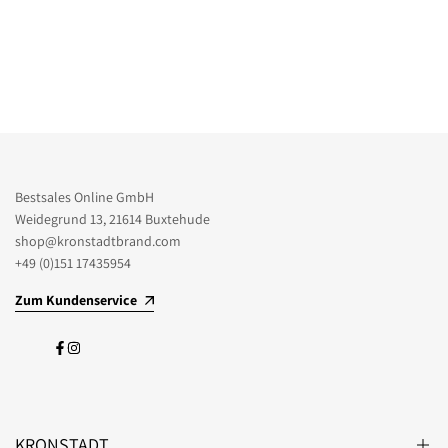
Bestsales Online GmbH
Weidegrund 13, 21614 Buxtehude
shop@kronstadtbrand.com
+49 (0)151 17435954
Zum Kundenservice
Facebook
Instagram
KRONSTADT