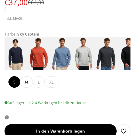
Verkaufspreis
€37,00
Regulärer
€64,00
Preis
STÜCKPREIS
PRO
/
inkl. MwSt.
Farbe:
Sky Captain
S
M
L
XL
Auf Lager - in 2-4 Werktagen bei dir zu Hause
In den Warenkorb legen