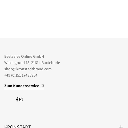
Bestsales Online GmbH
Weidegrund 13, 21614 Buxtehude
shop@kronstadtbrand.com
+49 (0)151 17435954
Zum Kundenservice
Facebook
Instagram
KRONSTADT