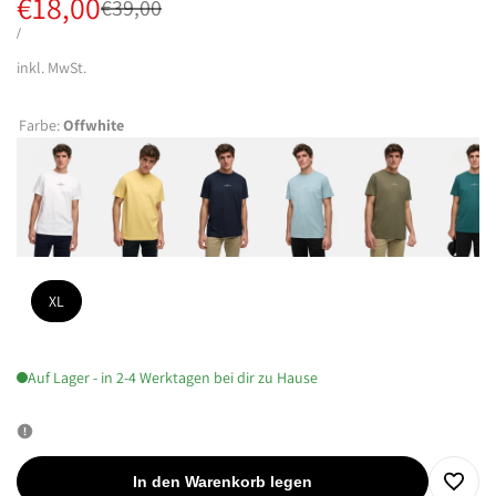
Verkaufspreis
€18,00
Regulärer
€39,00
Preis
STÜCKPREIS
PRO
/
inkl. MwSt.
Farbe:
Offwhite
XL
Auf Lager - in 2-4 Werktagen bei dir zu Hause
In den Warenkorb legen